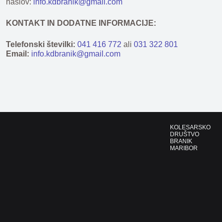
naslov:
info.kdbranik@gmail.com
KONTAKT IN DODATNE INFORMACIJE:
Telefonski številki:
041 416 772
ali
031 322 801
Email:
info.kdbranik@gmail.com
KOLESARSKO
DRUŠTVO
BRANIK
MARIBOR