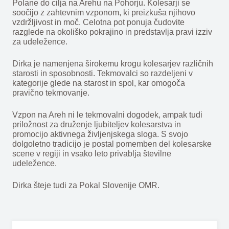
Polane do cilja na Arehu na Pohorju. Kolesarji se
soočijo z zahtevnim vzponom, ki preizkuša njihovo
vzdržljivost in moč. Celotna pot ponuja čudovite
razglede na okoliško pokrajino in predstavlja pravi izziv
za udeležence.
Dirka je namenjena širokemu krogu kolesarjev različnih
starosti in sposobnosti. Tekmovalci so razdeljeni v
kategorije glede na starost in spol, kar omogoča
pravično tekmovanje.
Vzpon na Areh ni le tekmovalni dogodek, ampak tudi
priložnost za druženje ljubiteljev kolesarstva in
promocijo aktivnega življenjskega sloga. S svojo
dolgoletno tradicijo je postal pomemben del kolesarske
scene v regiji in vsako leto privablja številne
udeležence.
Dirka šteje tudi za Pokal Slovenije OMR.